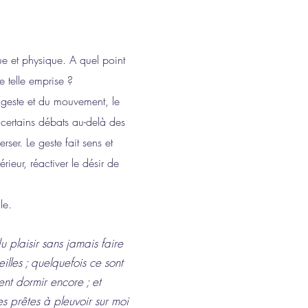
e et physique. A quel point
e telle emprise ?
du geste et du mouvement, le
 certains débats au-delà des
ser. Le geste fait sens et
érieur, réactiver le désir de
le.
u plaisir sans jamais faire
illes ; quelquefois ce sont
ent dormir encore ; et
es prêtes à pleuvoir sur moi