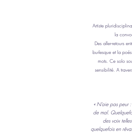
Artiste pluridiscipli
la convoc
Des aller-retours en
burlesque et la poés
mots. Ce solo souh
sensibilité. A trave
« N’aie pas peur : 
de mal. Quelquefois
des voix telle
quelquefois en rêvan