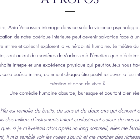
naire, Ania Vercasson interroge dans ce solo
la violence psychologiqu
ation de notre poétique intérieure peut devenir salvatrice face à un
tre intime et collectif explorent la vulnérabilité humaine. Le théâtre 
ie, sont autant de manières de s'adresser à l'émotion que d'éclairer
aite interpeller une expérience physique qui peut tou.te.s nous traver
rs cette poésie intime, comment chaque être peut-il retrouver le feu int
création et donc de vivre ?
Une comédie humaine absurde, burlesque et pourtant bien réel
l’île est remplie de bruits, de sons et de doux airs qui donnent d
 des milliers d’instruments tintent confusément autour de mes ore
s que, si je m’éveillais alors après un long sommeil, elles me ferai
t, il m’a semblé voir les nuées s’ouvrir et me montrer des richess